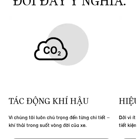
ĐỔI ĐẦY Ý NGHĨA.
TÁC ĐỘNG KHÍ HẬU
HIỆU
Vì chúng tôi luôn chú trọng đến từng chi tiết –
Bởi vì ít
khí thải trong suốt vòng đời của xe.
tiết kiệm